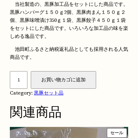
4
¥
当社製造の、黒豚加工品をセットにした商品です。
黒豚ハンバーグ１５０ｇ2個、黒豚肉まん１５０ｇ２
,
4
個、黒豚味噌漬け350ｇ１袋、黒豚餃子４５０ｇ１袋
2
,
をセットにした商品です。いろいろな加工品の味を楽
しめる逸品です。
0
0
池田町ふるさと納税返礼品としても採用される人気
0
0
商品です。
で
0
黒
お買い物カゴに追加
し
で
豚
加
Category:
黒豚セット品
た
す
工
関連商品
品
。
。
バ
ラ
エ
販
セール