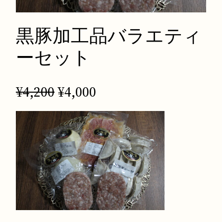
黒豚加工品バラエティ
ーセット
元
現
¥
4,200
¥
4,000
の
在
価
の
格
価
は
格
¥
は