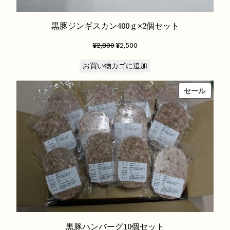
黒豚ジンギスカン400ｇ×2個セット
元
現
¥
2,800
¥
2,500
の
在
お買い物カゴに追加
価
の
格
価
販
セール
は
格
売
¥2,800
は
中
で
¥2,500
の
し
で
商
た。
す。
品
黒豚ハンバーグ10個セット