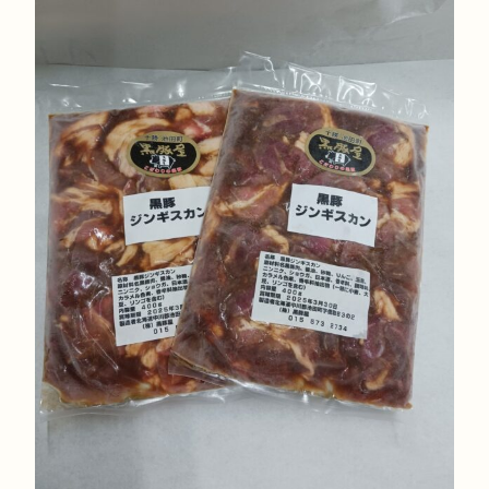
¥4,600
は
中
で
¥4,200
の
し
で
商
た。
す。
品