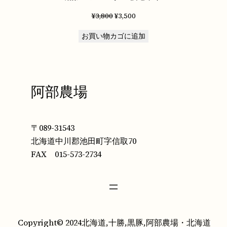
元
現
¥
3,800
¥
3,500
の
在
お買い物カゴに追加
価
の
格
価
は
格
¥3,800
は
で
¥3,500
阿部農場
し
で
た。
す。
〒089-31543
北海道中川郡池田町字信取70
FAX 015-573-2734
Copyright© 2024北海道,十勝,黒豚,阿部農場・北海道