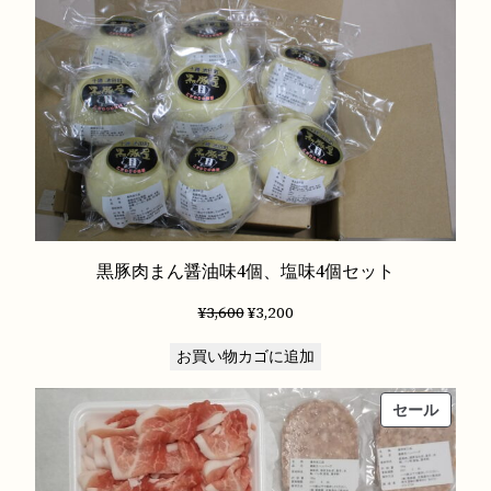
テ
売
中
ィ
の
ー
商
セ
品
ッ
ト
個
黒豚肉まん醤油味4個、塩味4個セット
元
現
¥
3,600
¥
3,200
の
在
お買い物カゴに追加
価
の
格
価
販
セール
は
格
売
¥3,600
は
中
で
¥3,200
の
し
で