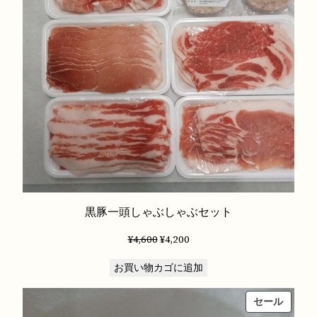
商
た。
す。
品
黒豚一頭しゃぶしゃぶセット
元
現
¥
4,600
¥
4,200
の
在
お買い物カゴに追加
価
の
格
価
販
セール
は
格
売