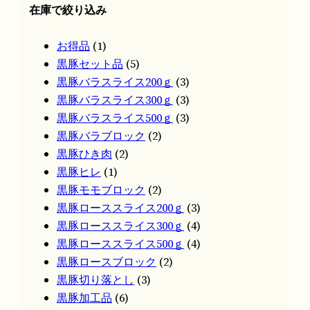
在庫で絞り込み
1
お得品
1
個
5
黒豚セット品
5
の
個
3
黒豚バラスライス200ｇ
3
商
の
個
3
黒豚バラスライス300ｇ
3
品
商
の
個
3
黒豚バラスライス500ｇ
3
品
2
商
の
個
黒豚バラブロック
2
2
個
品
商
の
黒豚ひき肉
2
1
個
の
品
商
黒豚ヒレ
1
個
の
商
2
品
黒豚モモブロック
2
の
商
品
個
3
黒豚ローススライス200ｇ
3
商
品
の
個
4
黒豚ローススライス300ｇ
4
品
商
の
個
4
黒豚ローススライス500ｇ
4
品
2
商
の
個
黒豚ロースブロック
2
3
個
品
商
の
黒豚切り落とし
3
6
個
の
品
商
黒豚加工品
6