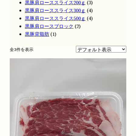
個
の
商
品
3
黒豚肩ローススライス200ｇ
3
の
商
品
個
4
黒豚肩ローススライス300ｇ
4
商
品
の
個
4
黒豚肩ローススライス500ｇ
4
品
2
商
の
個
黒豚肩ロースブロック
2
1
個
品
商
の
黒豚背脂肪
1
個
の
品
商
の
商
品
全3件を表示
商
品
品