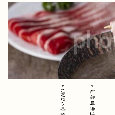
内
容
を
ス
キ
ッ
プ