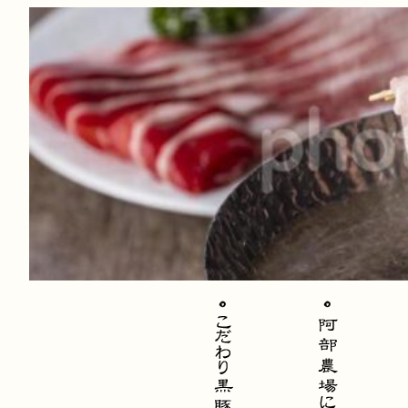
内
容
を
ス
キ
ッ
プ