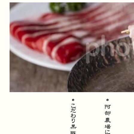
内
容
を
ス
キ
ッ
プ