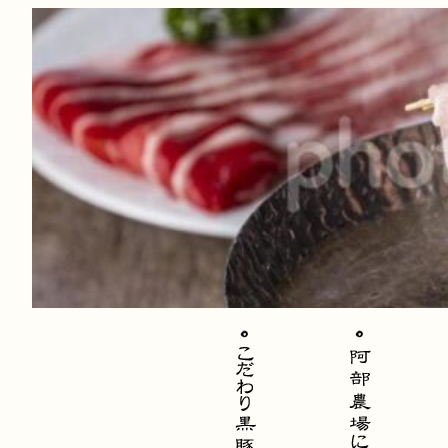
内
容
を
ス
キ
ッ
プ