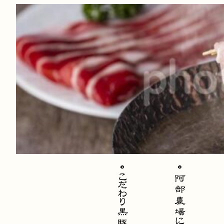
内
容
を
ス
キ
ッ
プ