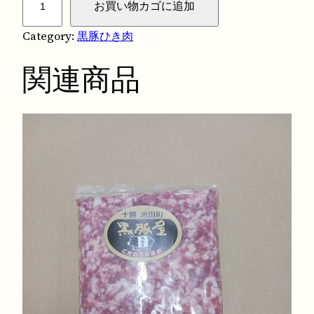
お買い物カゴに追加
豚
ひ
Category:
黒豚ひき肉
き
関連商品
肉
5
0
0
ｇ
個